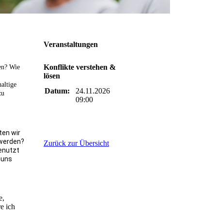
Veranstaltungen
Konflikte verstehen &
den? Wie
lösen
altige
Datum:
24.11.2026
zu
09:00
ten wir
 werden?
Zurück zur Übersicht
enutzt
 uns
e,
e ich