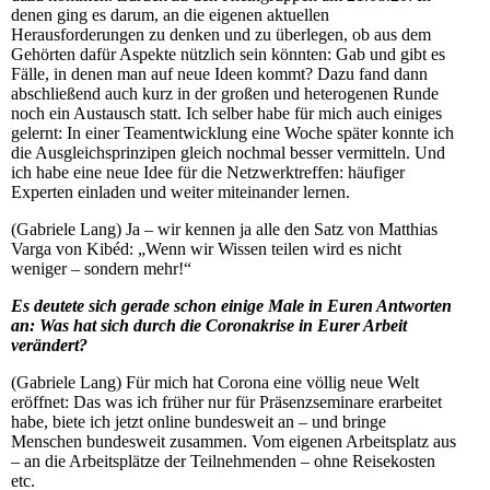
denen ging es darum, an die eigenen aktuellen
Herausforderungen zu denken und zu überlegen, ob aus dem
Gehörten dafür Aspekte nützlich sein könnten: Gab und gibt es
Fälle, in denen man auf neue Ideen kommt? Dazu fand dann
abschließend auch kurz in der großen und heterogenen Runde
noch ein Austausch statt. Ich selber habe für mich auch einiges
gelernt: In einer Teamentwicklung eine Woche später konnte ich
die Ausgleichsprinzipen gleich nochmal besser vermitteln. Und
ich habe eine neue Idee für die Netzwerktreffen: häufiger
Experten einladen und weiter miteinander lernen.
(Gabriele Lang) Ja – wir kennen ja alle den Satz von Matthias
Varga von Kibéd: „Wenn wir Wissen teilen wird es nicht
weniger – sondern mehr!“
Es deutete sich gerade schon einige Male in Euren Antworten
an: Was hat sich durch die Coronakrise in Eurer Arbeit
verändert?
(Gabriele Lang) Für mich hat Corona eine völlig neue Welt
eröffnet: Das was ich früher nur für Präsenzseminare erarbeitet
habe, biete ich jetzt online bundesweit an – und bringe
Menschen bundesweit zusammen. Vom eigenen Arbeitsplatz aus
– an die Arbeitsplätze der Teilnehmenden – ohne Reisekosten
etc.