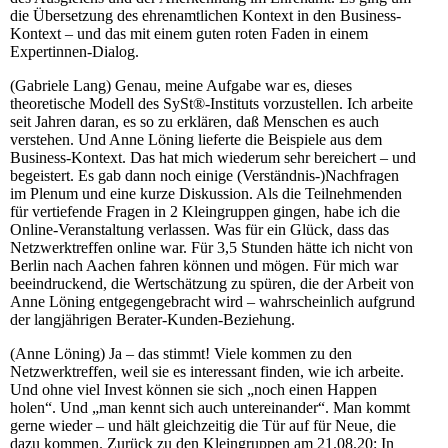
die Übersetzung des ehrenamtlichen Kontext in den Business-
Kontext – und das mit einem guten roten Faden in einem
Expertinnen-Dialog.
(Gabriele Lang) Genau, meine Aufgabe war es, dieses
theoretische Modell des SySt®-Instituts vorzustellen. Ich arbeite
seit Jahren daran, es so zu erklären, daß Menschen es auch
verstehen. Und Anne Löning lieferte die Beispiele aus dem
Business-Kontext. Das hat mich wiederum sehr bereichert – und
begeistert. Es gab dann noch einige (Verständnis-)Nachfragen
im Plenum und eine kurze Diskussion. Als die Teilnehmenden
für vertiefende Fragen in 2 Kleingruppen gingen, habe ich die
Online-Veranstaltung verlassen. Was für ein Glück, dass das
Netzwerktreffen online war. Für 3,5 Stunden hätte ich nicht von
Berlin nach Aachen fahren können und mögen. Für mich war
beeindruckend, die Wertschätzung zu spüren, die der Arbeit von
Anne Löning entgegengebracht wird – wahrscheinlich aufgrund
der langjährigen Berater-Kunden-Beziehung.
(Anne Löning) Ja – das stimmt! Viele kommen zu den
Netzwerktreffen, weil sie es interessant finden, wie ich arbeite.
Und ohne viel Invest können sie sich „noch einen Happen
holen“. Und „man kennt sich auch untereinander“. Man kommt
gerne wieder – und hält gleichzeitig die Tür auf für Neue, die
dazu kommen. Zurück zu den Kleingruppen am 21.08.20: In