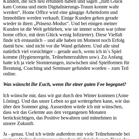
Kunden, die sich neu erfunden haben und sagen „zum Glück
kam Corona und mein Digitalisierungs-Traum konnte wahr
werden“. Home Office wird eine gängige Arbeitsform und
Immobilien werden verkauft. Einige Kunden gehen gerade
wieder in ihren „Präsenz-Modus“. Und bei einigen meiner
Kunden ist die Welt geblieben, wie sie immer schon war (ohne
home office, mit dem Glück wenig Infizierter). Diese Vielfalt
finde ich erstaunlich – und alle haben im Moment noch Erfolg
damit bzw. sind nicht vor die Wand gefahren. Und alle sind
natürlich viel vorsichtiger – gerade auch, wenn ich in´s Spiel
komme (Hygieneregeln, Teilnehmerzahlten usw). Zu Anfang
hatte ich ja viele Stornierungen, inzwischen sind Spielformen für
Beratung, Coaching und Seminare gefunden worden – zum Teil
online.
Was wünscht Ihr Euch, wenn Ihr einer guten Fee begegnet?
Ich wünsche mir, dass wir gut durch den Winter kommen (Anne
Löning). Und das unser Leben so gut weitergehen kann, wie das
über den Sommer ging. Ausserdem würde ich mir wünschen,
dass wir das Gelernte aus den vergangenen Monaten
berücksichtigen, das Positive bewahren und mitnehmen in
unsere Zukunft.
Ja - genau. Und ich würde außerdem mir viele Teilnehmende bei