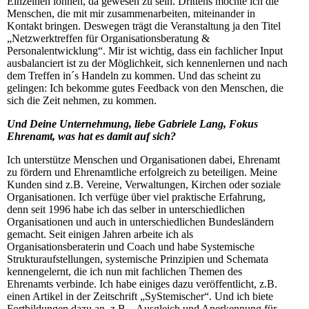
Einzelnen lohnen, da gewesen zu sein. Drittens möchte ich die
Menschen, die mit mir zusammenarbeiten, miteinander in
Kontakt bringen. Deswegen trägt die Veranstaltung ja den Titel
„Netzwerktreffen für Organisationsberatung &
Personalentwicklung“. Mir ist wichtig, dass ein fachlicher Input
ausbalanciert ist zu der Möglichkeit, sich kennenlernen und nach
dem Treffen in´s Handeln zu kommen. Und das scheint zu
gelingen: Ich bekomme gutes Feedback von den Menschen, die
sich die Zeit nehmen, zu kommen.
Und Deine Unternehmung, liebe Gabriele Lang, Fokus
Ehrenamt, was hat es damit auf sich?
Ich unterstütze Menschen und Organisationen dabei, Ehrenamt
zu fördern und Ehrenamtliche erfolgreich zu beteiligen. Meine
Kunden sind z.B. Vereine, Verwaltungen, Kirchen oder soziale
Organisationen. Ich verfüge über viel praktische Erfahrung,
denn seit 1996 habe ich das selber in unterschiedlichen
Organisationen und auch in unterschiedlichen Bundesländern
gemacht. Seit einigen Jahren arbeite ich als
Organisationsberaterin und Coach und habe Systemische
Strukturaufstellungen, systemische Prinzipien und Schemata
kennengelernt, die ich nun mit fachlichen Themen des
Ehrenamts verbinde. Ich habe einiges dazu veröffentlicht, z.B.
einen Artikel in der Zeitschrift „SyStemischer“. Und ich biete
Fortbildungen dazu an, z.B. „Ausgleich und Anerkennung für