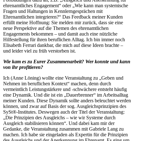
ehrenamtliches Engagement“ oder „Wie kann man systemische
Fragen und Haltungen in Kennlerngesprächen mit
Ehrenamtlichen integrieren?“ Das Feedback meiner Kunden
erfüllt meine Hoffnung: Sie melden mir zurück, dass sie eine
neue Perspektive auf die Themen des ehrenamtlichen
Engagements bekommen – und damit auch eine nützliche
Hilfestellung für ihren beruflichen Alltag. Ich bin immer noch
Elisabeth Ferrari dankbar, die mich auf diese Ideen brachte –
und leider viel zu früh verstorben ist.
Wie kam es zu Eurer Zusammenarbeit? Wer konnte und kann
von ihr profitieren?
Ich (Anne Löning) wollte eine Veranstaltung zu „Geben und
Nehmen im beruflichen Kontext“ machen, denn durch
vermeintlich Leistungstärkere und -schwächere entsteht häufig
eine Dynamik. Und die ist ein „Dauerbrenner“ im Arbeitsalltag
meiner Kunden. Diese Dynamik sollte anders beleuchtet werden
können, und zwar auf Basis der sog. Ausgleichsprinzipien des
SySt®-Institutes. Deswegen auch der Titel der Veranstaltung:
„Die Prinzipien des Ausgleichs – wie wir Systeme durch
Ausgleich stabilisieren können“. Und dabei kam mir der
Gedanke, die Veranstaltung zusammen mit Gabriele Lang zu
machen. Ich habe sie eingeladen als Expertin für die Prinzipien
des Ausgleichs und der Anerkennung im Ehrenamt. Es ging um