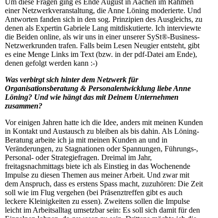
Um diese Fragen ging es Ende August in Aachen im Rahmen
einer Netzwerkveranstaltung, die Anne Löning moderierte. Und
Antworten fanden sich in den sog. Prinzipien des Ausgleichs, zu
denen als Expertin Gabriele Lang mitdiskutierte. Ich interviewte
die Beiden online, als wir uns in einer unserer SySt®-Business-
Netzwerkrunden trafen. Falls beim Lesen Neugier entsteht, gibt
es eine Menge Links im Text (bzw. in der pdf-Datei am Ende),
denen gefolgt werden kann :-)
Was verbirgt sich hinter dem Netzwerk für
Organisationsberatung & Personalentwicklung liebe Anne
Löning? Und wie hängt das mit Deinem Unternehmen
zusammen?
Vor einigen Jahren hatte ich die Idee, anders mit meinen Kunden
in Kontakt und Austausch zu bleiben als bis dahin. Als Löning-
Beratung arbeite ich ja mit meinen Kunden an und in
Veränderungen, zu Stagnationen oder Spannungen, Führungs-,
Personal- oder Strategiefragen. Dreimal im Jahr,
freitagsnachmittags biete ich als Einstieg in das Wochenende
Impulse zu diesen Themen aus meiner Arbeit. Und zwar mit
dem Anspruch, dass es erstens Spass macht, zuzuhören: Die Zeit
soll wie im Flug vergehen (bei Präsenztreffen gibt es auch
leckere Kleinigkeiten zu essen). Zweitens sollen die Impulse
leicht im Arbeitsalltag umsetzbar sein: Es soll sich damit für den